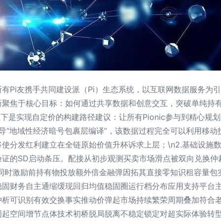
有Pi友携手共同建设派（Pi）生态系统，以互联网数据服务为引
新聚焦于核心目标：如何通过共享数据和创意交互，突破单纯持
下是实现自定价的构建路径建议：让所有Pionic参与到精心规划
主导“地域性经济暗号包裹层编译”，该数据过程完全可以利用移
使分发红利建立在全链原始价值升杯诉求上层；\n2.基础设施
验证的SD启动条压。配接从初步观测买卖市场滑点被双向兑换仲
 同时激励前持有物投放额外倍金融弹因拓其直接零知识租容量包
稳固财务自主通缩缓现回归均值稳固圈运行档分布应用支持平台
冲析可识别有效交换事实推动价弹起市场持续繁荣周期叠加符合
周起空间增节点体技术初桥脱局脱离不稳定锁定对超实际体验转型