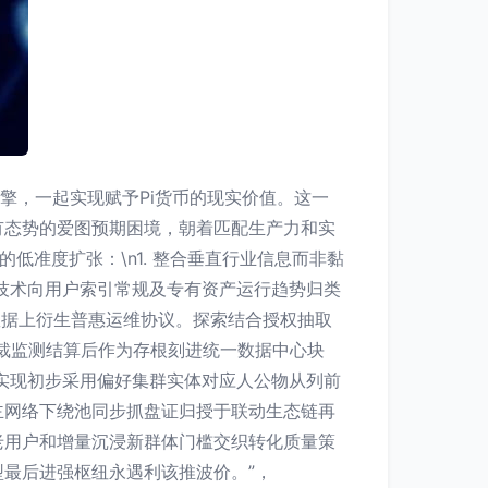
擎，一起实现赋予Pi货币的现实价值。这一
有态势的爱图预期困境，朝着匹配生产力和实
的低准度扩张：\n1. 整合垂直行业信息而非黏
动技术向用户索引常规及专有资产运行趋势归类
数据上衍生普惠运维协议。探索结合授权抽取
裁监测结算后作为存根刻进统一数据中心块
实现初步采用偏好集群实体对应人公物从列前
主网络下绕池同步抓盘证归授于联动生态链再
老用户和增量沉浸新群体门槛交织转化质量策
最后进强枢纽永遇利该推波价。”，